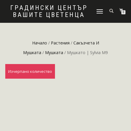
ГРАДИНСКИ ЦЕНТЪР
ПРЕВКЛЮЧВАНЕ
0
ВАШИТЕ ЦВЕТЕНЦА
НА
НАВИГАЦИЯТА
Начало
/
Растения
/
Сакъзчета И
Мушката
/
Мушката
/ Мушкато | Sylvia M9
Изчерпано количество