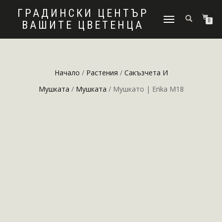
ГРАДИНСКИ ЦЕНТЪР
ПРЕВКЛЮЧВАНЕ
0
ВАШИТЕ ЦВЕТЕНЦА
НА
НАВИГАЦИЯТА
Начало
/
Растения
/
Сакъзчета И
Мушката
/
Мушката
/ Мушкато | Erika M18