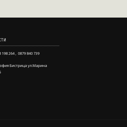
КТИ
8 198 264 , 0879 840 739
София Бистрица ул.Марина
5