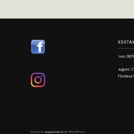
КОНТА
тел: 087
адрес: 
Поляна 
ShopIsle
задвижвана от
WordPress