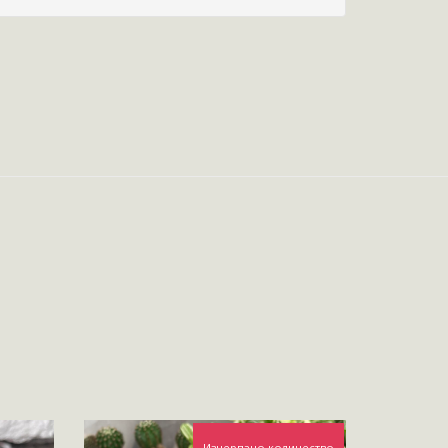
Изчерпано количество